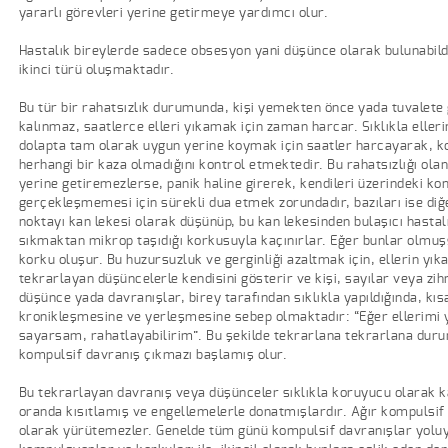
yararlı görevleri yerine getirmeye yardımcı olur.
Hastalık bireylerde sadece obsesyon yani düşünce olarak bulunabildiğ
ikinci türü oluşmaktadır.
Bu tür bir rahatsızlık durumunda, kişi yemekten önce yada tuvalete gi
kalınmaz, saatlerce elleri yıkamak için zaman harcar. Sıklıkla eller
dolapta tam olarak uygun yerine koymak için saatler harcayarak, kor
herhangi bir kaza olmadığını kontrol etmektedir. Bu rahatsızlığı ola
yerine getiremezlerse, panik haline girerek, kendileri üzerindeki k
gerçekleşmemesi için sürekli dua etmek zorundadır, bazıları ise diğ
noktayı kan lekesi olarak düşünüp, bu kan lekesinden bulaşıcı hastal
sıkmaktan mikrop taşıdığı korkusuyla kaçınırlar. Eğer bunlar olmuş
korku oluşur. Bu huzursuzluk ve gerginliği azaltmak için, ellerin y
tekrarlayan düşüncelerle kendisini gösterir ve kişi, sayılar veya zi
düşünce yada davranışlar, birey tarafından sıklıkla yapıldığında, k
kronikleşmesine ve yerleşmesine sebep olmaktadır: “Eğer ellerimi
sayarsam, rahatlayabilirim”. Bu şekilde tekrarlana tekrarlana duru
kompulsif davranış çıkmazı başlamış olur.
Bu tekrarlayan davranış veya düşünceler sıklıkla koruyucu olarak ka
oranda kısıtlamış ve engellemelerle donatmışlardır. Ağır kompulsif boz
olarak yürütemezler. Genelde tüm günü kompulsif davranışlar yoluyla