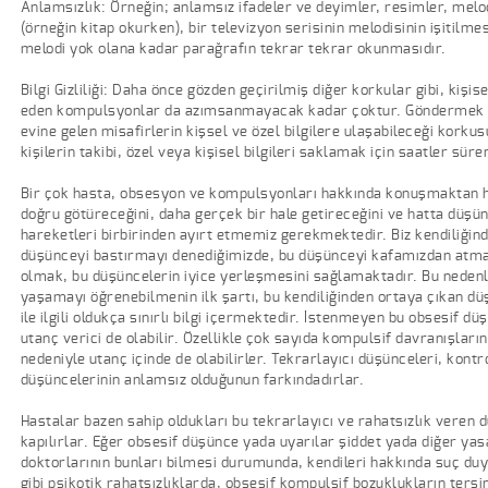
Anlamsızlık: Örneğin; anlamsız ifadeler ve deyimler, resimler, melod
(örneğin kitap okurken), bir televizyon serisinin melodisinin işitilm
melodi yok olana kadar parağrafın tekrar tekrar okunmasıdır.
Bilgi Gizliliği: Daha önce gözden geçirilmiş diğer korkular gibi, kiş
eden kompulsyonlar da azımsanmayacak kadar çoktur. Göndermek ist
evine gelen misafirlerin kişsel ve özel bilgilere ulaşabileceği korku
kişilerin takibi, özel veya kişisel bilgileri saklamak için saatler süren
Bir çok hasta, obsesyon ve kompulsyonları hakkında konuşmaktan ha
doğru götüreceğini, daha gerçek bir hale getireceğini ve hatta düşü
hareketleri birbirinden ayırt etmemiz gerekmektedir. Biz kendiliğind
düşünceyi bastırmayı denediğimizde, bu düşünceyi kafamızdan atmamı
olmak, bu düşüncelerin iyice yerleşmesini sağlamaktadır. Bu nedenle
yaşamayı öğrenebilmenin ilk şartı, bu kendiliğinden ortaya çıkan dü
ile ilgili oldukça sınırlı bilgi içermektedir. İstenmeyen bu obsesif 
utanç verici de olabilir. Özellikle çok sayıda kompulsif davranışların
nedeniyle utanç içinde de olabilirler. Tekrarlayıcı düşünceleri, kon
düşüncelerinin anlamsız olduğunun farkındadırlar.
Hastalar bazen sahip oldukları bu tekrarlayıcı ve rahatsızlık veren 
kapılırlar. Eğer obsesif düşünce yada uyarılar şiddet yada diğer yas
doktorlarının bunları bilmesi durumunda, kendileri hakkında suç du
gibi psikotik rahatsızlıklarda, obsesif kompulsif bozuklukların ters