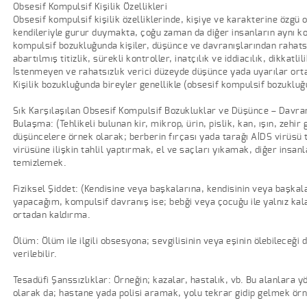
Obsesif Kompulsif Kişilik Özellikleri
Obsesif kompulsif kişilik özelliklerinde, kişiye ve karakterine özgü 
kendileriyle gurur duymakta, çoğu zaman da diğer insanların aynı 
kompulsif bozukluğunda kişiler, düşünce ve davranışlarından rahatsı
abartılmış titizlik, sürekli kontroller, inatçılık ve iddiacılık, dikkatl
İstenmeyen ve rahatsızlık verici düzeyde düşünce yada uyarılar ortay
Kişilik bozukluğunda bireyler genellikle (obsesif kompulsif bozukluğ
Sık Karşılaşılan Obsesif Kompulsif Bozukluklar ve Düşünce – Davra
Bulaşma: (Tehlikeli bulunan kir, mikrop, ürin, pislik, kan, ışın, zeh
düşüncelere örnek olarak; berberin fırçası yada tarağı AİDS virüsü 
virüsüne ilişkin tahlil yaptırmak, el ve saçları yıkamak, diğer insanl
temizlemek.
Fiziksel Şiddet: (Kendisine veya başkalarına, kendisinin veya başkala
yapacağım, kompulsif davranış ise; bebği veya çocuğu ile yalnız kal
ortadan kaldırma.
Ölüm: Ölüm ile ilgili obsesyona; sevgilisinin veya eşinin ölebileceğ
verilebilir.
Tesadüfi Şanssızlıklar: Örneğin; kazalar, hastalık, vb. Bu alanlara 
olarak da; hastane yada polisi aramak, yolu tekrar gidip gelmek örne