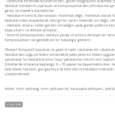
- Genellikle etrafında bulunan birileri, güven duygusunun oluşması 
hastalar kendilerini uyaracak ve kompulsyonlardan çıkmalarına yardı
gereç ve madde kullanabilirler.
- Hastaların kontrol davranışları niceliksel değil, niteliksel olarak f
başkalarından oluşabilecek belirgin bir zararı önlemek için değil, t
- Hastalar onlara; neden gerekli olmadığını yada günde yüzlerce kez
boşa çıkarır ve dikkate almazlar.
- Kontrol kompulsyonları oldukça yavaş ve sinsice ilerleyen bir tarzd
kompulsyonları ise genelde ani bir başlangıç gösterir.
Obsesif Kompulsif bozukluk ne yazık ki nadir rastlanan bir rahatsızlı
hastalardan çoğu ya tedavi olmamakta yada yetersiz tedavi uygulan
çalışmalar bu hastalıkta ömür boyu yakalanma riskinin tüm toplumda
Erkeklerde ortalama başlangıç 6 – 15 yaşlarına dayanmakta iken, ba
hale dönen hastalık, gün geçtikçe de belirtilerini kötüleştirmektedir
çıkabilmektedir.
etiket: izmir psikolog, izmir psikiyatrist, karşıyaka psikiyatri, psikol
‹‹ Geri Dön